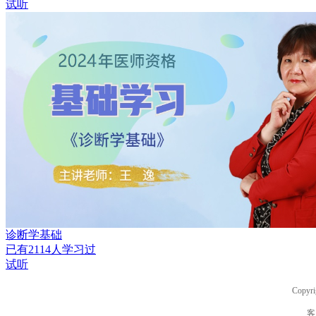
试听
诊断学基础
已有
2114
人学习过
试听
Copyri
客