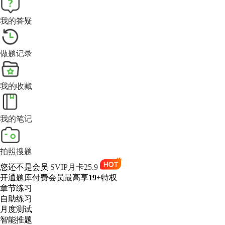
我的答疑
做题记录
我的收藏
我的笔记
拍照搜题
您还不是会员
SVIP月卡25.9
开通题库付费会员最高享
19
+特权
章节练习
自助练习
月度测试
智能推题