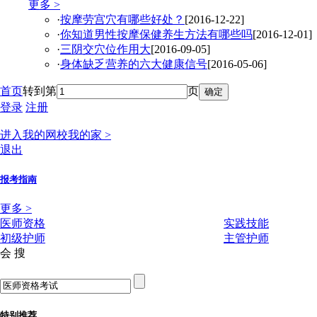
更多 >
·
按摩劳宫穴有哪些好处？
[2016-12-22]
·
你知道男性按摩保健养生方法有哪些吗
[2016-12-01]
·
三阴交穴位作用大
[2016-09-05]
·
身体缺乏营养的六大健康信号
[2016-05-06]
首页
转到第
页
登录
注册
进入我的网校我的家 >
退出
报考指南
更多 >
医师资格
实践技能
初级护师
主管护师
会 搜
特别推荐