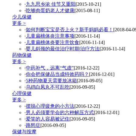
·
九九思乡浓 佳节又重阳
[2015-10-21]
·
吃够肉蛋奶老人才健康
[2015-08-11]
少儿保健
更多 >
·
如何判断宝宝是否上火？新手妈妈必看！
[2018-04-0
·
儿童扁桃体炎注意事项
[2016-11-14]
·
儿童扁桃体炎要注意饮食
[2016-11-14]
·
婴儿斜颈的最佳治疗时期|治疗方法
[2016-11-14]
药物保健
更多 >
·
中药补气，远离“气虚”
[2016-12-22]
·
你会把保健品当成特效药吗？
[2016-12-01]
·
5种药物夏天需要放冰箱
[2016-09-05]
·
乌鸡白凤丸不可乱吃
[2016-09-05]
心理保健
更多 >
·
摆脱心理疲惫的小方法
[2016-12-22]
·
男人必须要学会的六种解压方式
[2016-12-01]
·
爱笑的人容易被记住
[2016-09-05]
·
路怒症
[2016-09-05]
保健与按摩