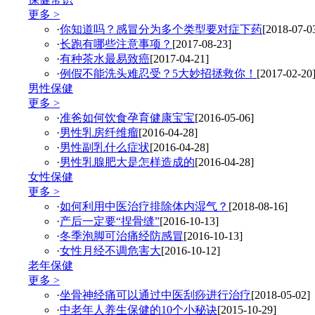
更多 >
·
你知道吗？感冒分为多个类型要对症下药
[2018-07-0
·
长跑有哪些注意事项？
[2017-08-23]
·
有种茶水最易致癌
[2017-04-21]
·
例假不能洗头难忍受？5大妙招拯救你！
[2017-02-20
男性保健
更多 >
·
准爸如何饮食孕育健康宝宝
[2016-05-06]
·
男性乳房纤维瘤
[2016-04-28]
·
男性副乳什么症状
[2016-04-28]
·
男性乳腺肥大是怎样造成的
[2016-04-28]
女性保健
更多 >
·
如何利用中医治疗排除体内湿气？
[2018-08-16]
·
产后一定要“捏骨缝”
[2016-10-13]
·
冬季泡脚可治痛经防感冒
[2016-10-13]
·
女性月经不调危害大
[2016-10-12]
老年保健
更多 >
·
坐骨神经痛可以通过中医刮痧进行治疗
[2018-05-02]
·
中老年人养生保健的10个小秘诀
[2015-10-29]