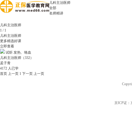
儿科主治医师
全部
名师精讲
儿科主治医师
1
/ 1
儿科主治医师
更多精选好课
立即查看
试听
发热、咯血
儿科主治医师（332）
孟子青
4172
人已学
首页
上一页
1
下一页
上一页
Copyri
京ICP证：京B