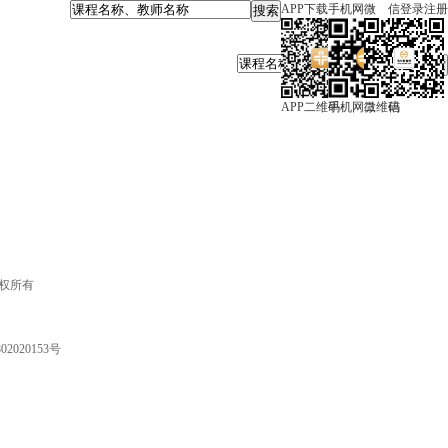
APP下载
手机网
微 信
登录
注册
APP二维码
手机网二维码
微 信
 版权所有
2020153号