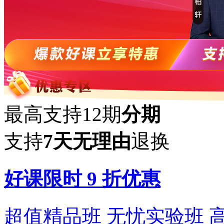
最高支持12期
分期
支持
7天无理由
退换
好课限时
9
折优惠
超值精品班 无忧实验班 高