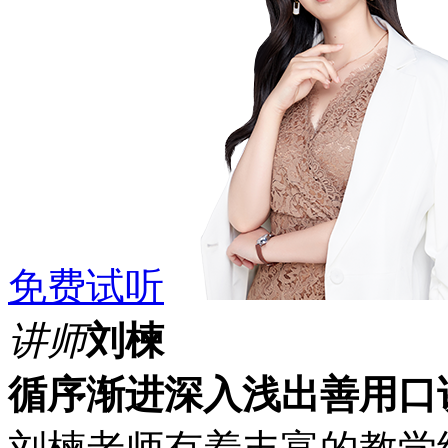
免费试听
讲师
刘楝
循序渐进
深入浅出
善用口