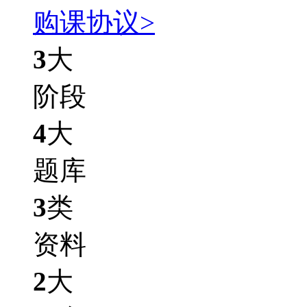
购课协议>
3
大
阶段
4
大
题库
3
类
资料
2
大