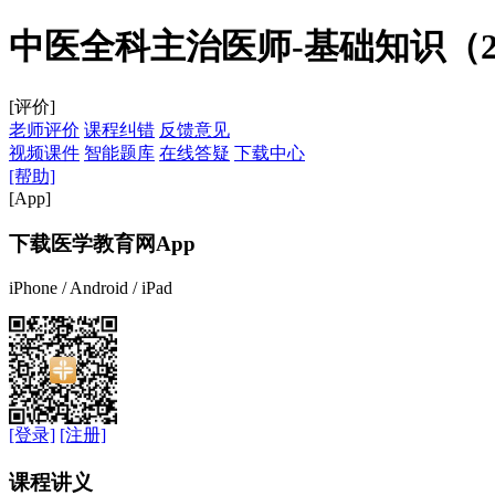
中医全科主治医师-基础知识（202
[评价]
老师评价
课程纠错
反馈意见
视频课件
智能题库
在线答疑
下载中心
[帮助]
[App]
下载医学教育网App
iPhone / Android / iPad
[登录]
[注册]
课程讲义