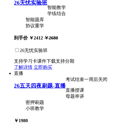
26无忧实验班
智能教学
学练结合
智能题库
协议重学
到手价
￥2412
￥2680
26无忧实验班
支持学习卡
课件下载
支持分期
了解详情
立即购买
直播
考试结束一周后关闭
26五天四夜刷题-直播
直播授课
母题串讲
密押刷题
小班教学
￥1980