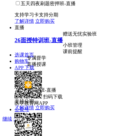
五天四夜刷题密押班-直播
支持学习卡
支持分期
了解详情
立即购买
直播
赠送无忧实验班
26面授特训班-直播
小班管理
课前提醒
选课首页
专属督学
购物车
直播授课
APP 下载
￥5980
面授特训班-直播
扫码下载
支持分期
医学教育网APP
了解详情
立即购买
公众号
继续
关闭