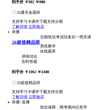
到手价
￥882
￥980
26通关金题班
支持学习卡
课件下载
支持分期
了解详情
立即购买
录播
当期笔试考试结束后一周关课
26超值精品班
系统教学
在线题库
讲练结合
实时答疑
到手价
￥1062
￥1180
26超值精品班
支持学习卡
课件下载
支持分期
了解详情
立即购买
录播+直播
协议保障，两考期内任意学