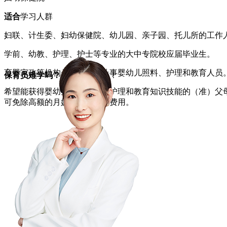
适合
学习人群
妇联、计生委、妇幼保健院、幼儿园、亲子园、托儿所的工作
学前、幼教、护理、护士等专业的大中专院校应届毕业生。
育婴家政等机构从事或准备从事婴幼儿照料、护理和教育人员
保育员难学吗？
跟谁学很重要！
希望能获得婴幼儿科学照料、护理和教育知识技能的（准）父
可免除高额的月嫂或育儿嫂的费用。