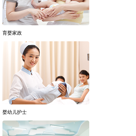
育婴家政
婴幼儿护士