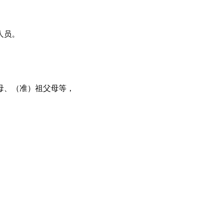
人员。
。
母、（准）祖父母等，