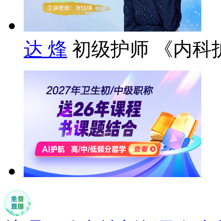
达 烽
初级护师 《内科