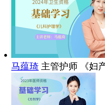
马蕴琦
主管护师 《妇