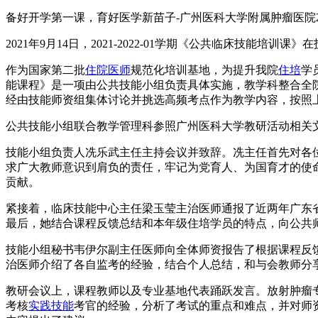
备好开学第一课，育好医学新苗子-广州医科大学附属肿瘤医院20
2021年9月14日，2021-2022-01学期《公共临床技能培训课
作为国家第二批
住院医师
规范化培训基地，为提升我院
住培
学
能课程》是一项由公共技能小组负责具体实施，教学科整合全
经由技能师资组集体讨论并挑选高频考点作为教学内容，按照
公共技能小组联合教学管理科参照广州医科大学教研活动相关文件要
技能小组负责人冼乐武主任主持会议并致辞。冼主任首先对各
求广大教师意识到肩负的责任，牢记为党育人、为国育才的使
贡献。
紧接着，临床技能中心主任梁玉莹主治医师通报了近两年广东省
最后，她结合课程反馈总结和本年级住培学员的特点，向公共
技能小组秘书韦伊尔副主任医师向全体师资报告了根据课程反馈
治医师介绍了各自监考的经验，结合个人总结，和与会教师分
教研会议上，课程教师以及专业基地代表踊跃发言。放射肿瘤
考核
实践技能
考官的经验，分析了考试的重点和难点，并对师