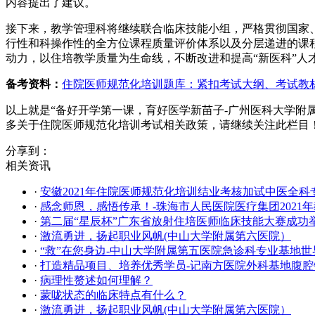
内容提出了建议。
接下来，教学管理科将继续联合临床技能小组，严格贯彻国家
行性和科操作性的全方位课程质量评价体系以及分层递进的课
动力，以住培教学质量为生命线，不断改进和提高“新医科”人
备考资料：
住院医师规范化培训题库：紧扣考试大纲、考试教
以上就是“备好开学第一课，育好医学新苗子-广州医科大学附属肿
多关于住院医师规范化培训考试相关政策，请继续关注此栏目
分享到：
相关资讯
·
安徽2021年住院医师规范化培训结业考核加试中医全
·
感念师恩，感悟传承！-珠海市人民医院医疗集团2021
·
第二届“星辰杯”广东省放射住培医师临床技能大赛成功
·
激流勇进，扬起职业风帆(中山大学附属第六医院）
·
“救”在您身边-中山大学附属第五医院急诊科专业基地
·
打造精品项目、培养优秀学员-记南方医院外科基地腹
·
病理性赘述如何理解？
·
蒙咙状态的临床特点有什么？
·
激流勇进，扬起职业风帆(中山大学附属第六医院）