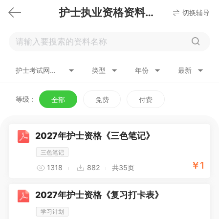
护士执业资格资料下载
切换辅导
护士考试网络课
类型
年份
最新
等级：
全部
免费
付费
2027年护士资格《三色笔记》
三色笔记
￥
1
1318
882
共35页
2027年护士资格《复习打卡表》
学习计划