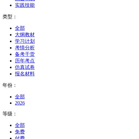
实践技能
类型：
全部
大纲教材
学习计划
考情分析
备考干货
历年考点
仿真试卷
报名材料
年份：
全部
2026
等级：
全部
免费
付费