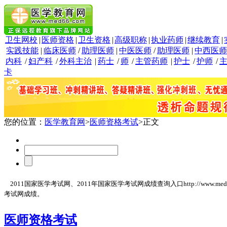
卫生网校
|
医师资格
|
卫生资格
|
高级职称
|
执业药师
|
继续教育
|
实践技能
|
临床医师
/
助理医师
|
中医医师
/
助理医师
|
中西医师
内科
/
妇产科
/
外科主治
|
药士
/
师
/
主管药师
|
护士
/
护师
/
卡
您的位置：
医学教育网
>
医师资格考试
>正文
2011国家医学考试网、2011年国家医学考试网成绩查询入口http://www.med66.com
考试网成绩。
医师资格考试