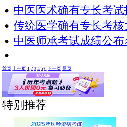
中医医术确有专长考试
传统医学确有专长考核
中医师承考试成绩公布
首页
上一页
1
2
3
4
5
6
下一页
尾页
特别推荐