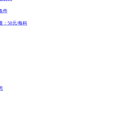
条件
：50元/每科
思