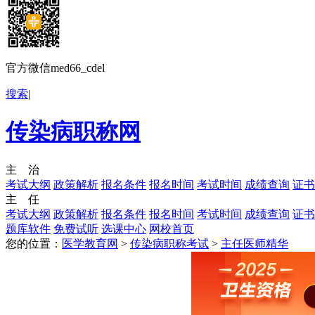
官方微信med66_cdel
搜索
|
传染病职称网
主 治
考试大纲
政策解析
报名条件
报名时间
考试时间
成绩查询
证书
主 任
考试大纲
政策解析
报名条件
报名时间
考试时间
成绩查询
证书
题库软件
免费试听
选课中心
网校首页
您的位置：
医学教育网
>
传染病职称考试
>
主任医师精华