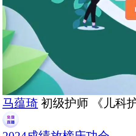
马蕴琦
初级护师 《儿科
2024成绩放榜庆功会