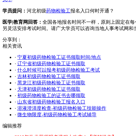
学员提问：
河北初级
药物检验工
报名入口何时开通？
医学|教育网回答：
全国各地报名时间不一样，原则上固定在每
另灵活安排考试时间。请广大学员可以咨询当地人事考试网和
分享到：
相关资讯
·
宁夏初级药物检验工证书领取时间/地点
·
辽宁省初级药物检验工证书领取
·
什么时候可以报考初级药物检验工考试
·
吉林初级药物检验工证书领取
·
黑龙江初级药物检验工证书领取
·
天津初级药物检验工证书领取
·
初级药物检验工的证书去哪领取
·
山东省初级药物检验工报名入口
·
溶液澄清度检查-初级药物检验工技能操作
·
微生物限度-初级药物检验工考试辅导
编辑推荐