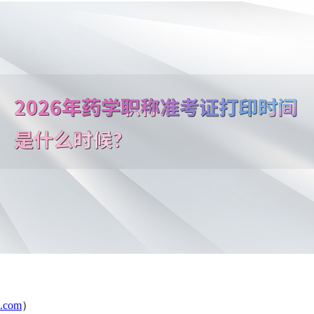
.com
）