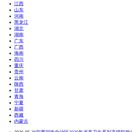
江西
山东
河南
黑龙江
湖北
湖南
广东
广西
海南
四川
重庆
贵州
云南
陕西
甘肃
青海
宁夏
新疆
西藏
内蒙古