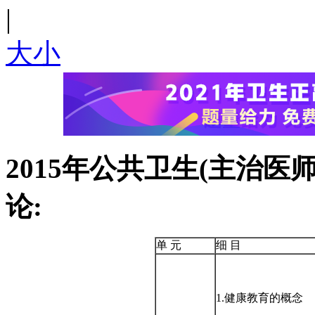
|
大
小
2015年公共卫生(主治医
论:
单 元
细 目
1.健康教育的概念