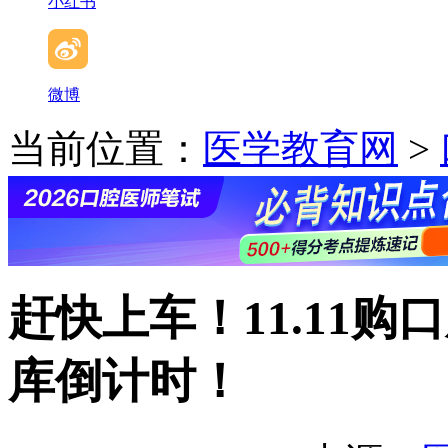
小红书
微博
当前位置：
医学教育网
>
赶快上车！11.11
库倒计时！