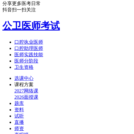
分享更多医考日常
抖音扫一扫关注
公卫医师考试
口腔执业医师
口腔助理医师
医师实践技能
医师分阶段
卫生资格
选课中心
课程方案
2027网络课
2026面授课
题库
资料
试听
直播
师资