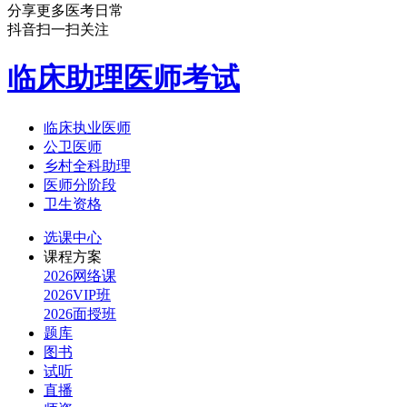
分享更多医考日常
抖音扫一扫关注
临床助理医师考试
临床执业医师
公卫医师
乡村全科助理
医师分阶段
卫生资格
选课中心
课程方案
2026网络课
2026VIP班
2026面授班
题库
图书
试听
直播