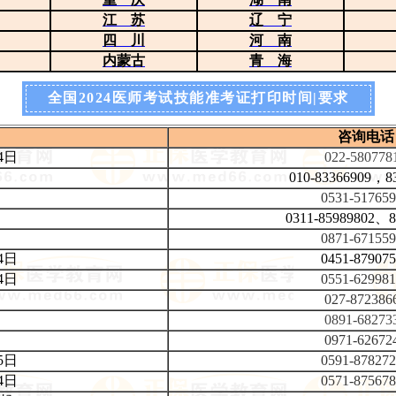
江 苏
辽 宁
四 川
河 南
内蒙古
青 海
全国2024医师考试技能准考证打印时间|要求
咨询电话
4日
022-580778
010-83366909，8
0531-51765
0311-85989802、8
0871-67155
4日
0451-87907
4日
0551-62998
027-872386
0891-68273
0971-62672
5日
0591-87827
4日
0571-87567