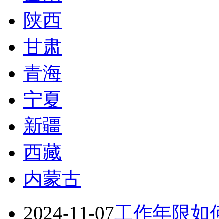
陕西
甘肃
青海
宁夏
新疆
西藏
内蒙古
2024-11-07
工作年限如何