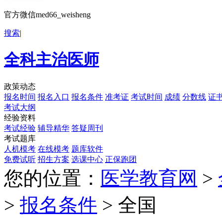
官方微信med66_weisheng
搜索
|
全科主治医师
政策动态
报名时间
报名入口
报名条件
准考证
考试时间
成绩
分数线
证
考试大纲
经验资料
考试经验
辅导精华
答疑周刊
考试题库
人机模考
在线模考
题库软件
免费试听
招生方案
选课中心
正保跑团
您的位置：
医学教育网
>
>
报名条件
> 全国