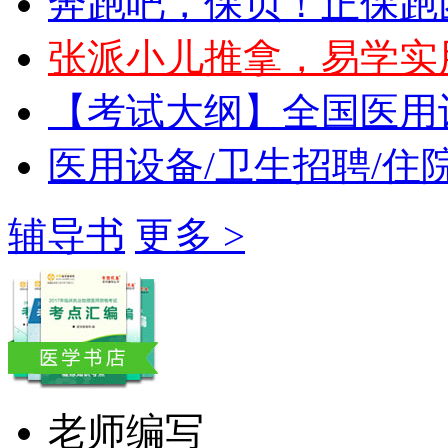
奔跑吧，保贝！正保跑
张派小儿推拿，易学实
【考试大纲】全国医用
医用设备/卫生招聘/住
辅导书
更多 >
老师编写