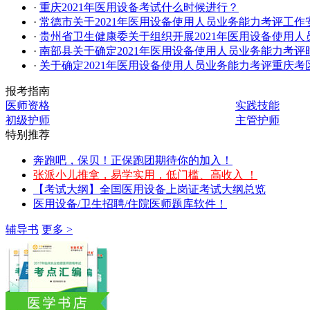
·
重庆2021年医用设备考试什么时候进行？
·
常德市关于2021年医用设备使用人员业务能力考评工作
·
贵州省卫生健康委关于组织开展2021年医用设备使用
·
南部县关于确定2021年医用设备使用人员业务能力考评
·
关于确定2021年医用设备使用人员业务能力考评重庆考
报考指南
医师资格
实践技能
初级护师
主管护师
特别推荐
奔跑吧，保贝！正保跑团期待你的加入！
张派小儿推拿，易学实用，低门槛、高收入 ！
【考试大纲】全国医用设备上岗证考试大纲总览
医用设备/卫生招聘/住院医师题库软件！
辅导书
更多 >