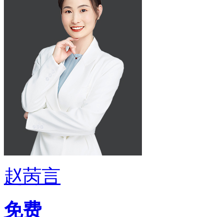
赵苪言
免费