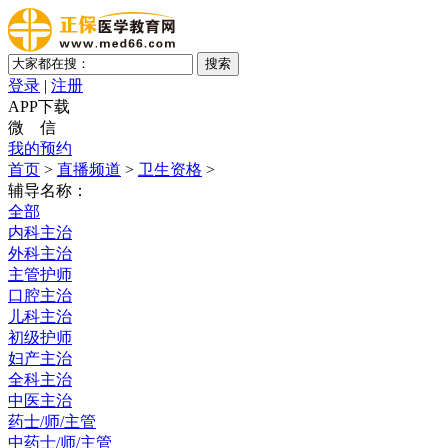
登录
|
注册
APP下载
微 信
我的预约
首页
>
直播频道
>
卫生资格
>
辅导名称：
全部
内科主治
外科主治
主管护师
口腔主治
儿科主治
初级护师
妇产主治
全科主治
中医主治
药士/师/主管
中药士/师/主管