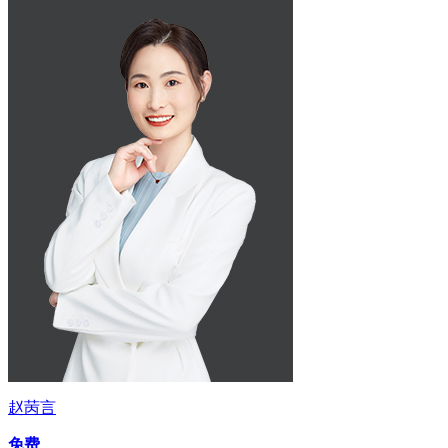
赵苪言
免费