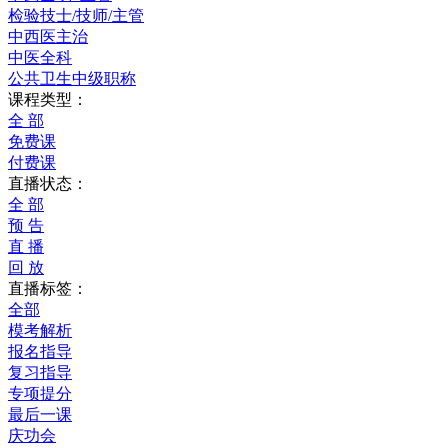
检验技士/技师/主管
中西医主治
中医全科
公共卫生中级职称
课程类型：
全 部
免费课
付费课
直播状态：
全 部
预 告
直 播
回 放
直播标签：
全部
模考解析
报名指导
复习指导
专项提分
最后一课
庆功会