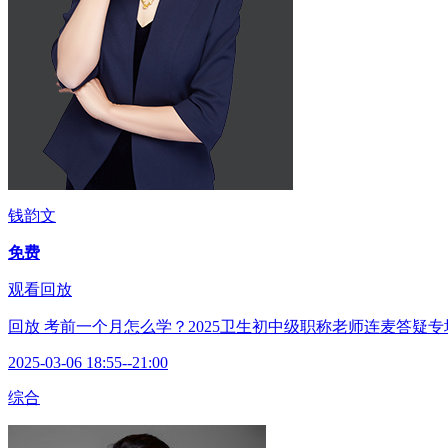
钱韵文
免费
观看回放
回放
考前一个月怎么学？2025卫生初中级职称老师连麦答疑专
2025-03-06 18:55--21:00
综合