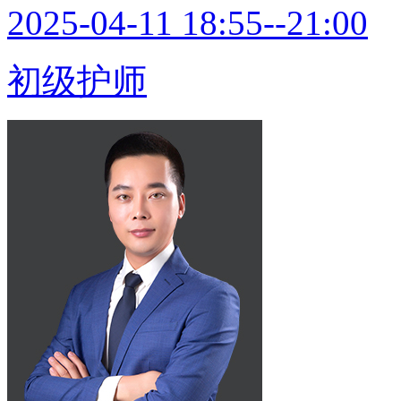
2025-04-11 18:55--21:00
初级护师