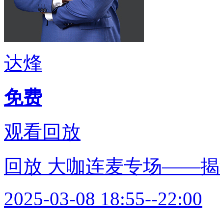
达烽
免费
观看回放
回放
大咖连麦专场——揭
2025-03-08 18:55--22:00