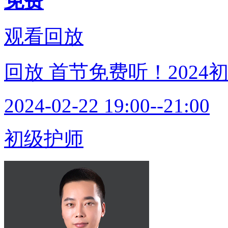
免费
观看回放
回放
首节免费听！202
2024-02-22 19:00--21:00
初级护师