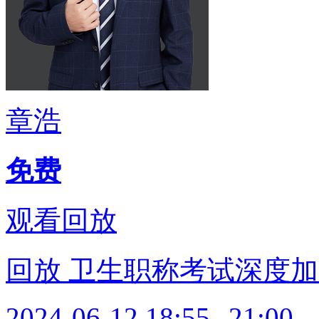
章浩
免费
观看回放
回放
卫生职称考试深度加
2024-06-12 18:55--21:00