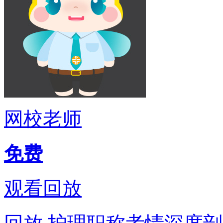
网校老师
免费
观看回放