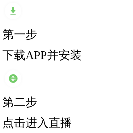
第一步
下载APP并安装
第二步
点击进入直播