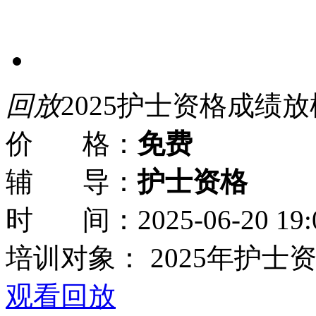
回放
2025护士资格成绩
价 格：
免费
辅 导：
护士资格
时 间：
2025-06-20 19:
培训对象：
2025年护士
观看回放