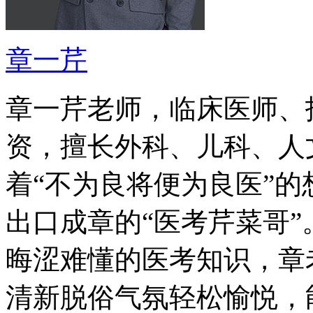
章一芹
章一芹老师，临床医师、
资，擅长外科、儿科、人
着“不为良将便为良医”
出口成章的“医考芹菜哥
晦涩难懂的医考知识，章
清新脱俗气氛轻松愉悦，