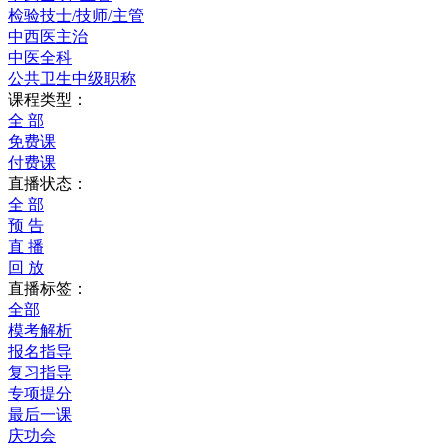
检验技士/技师/主管
中西医主治
中医全科
公共卫生中级职称
课程类型：
全 部
免费课
付费课
直播状态：
全 部
预 告
直 播
回 放
直播标签：
全部
模考解析
报名指导
复习指导
专项提分
最后一课
庆功会