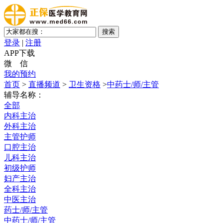
登录
|
注册
APP下载
微 信
我的预约
首页
>
直播频道
>
卫生资格
>
中药士/师/主管
辅导名称：
全部
内科主治
外科主治
主管护师
口腔主治
儿科主治
初级护师
妇产主治
全科主治
中医主治
药士/师/主管
中药士/师/主管