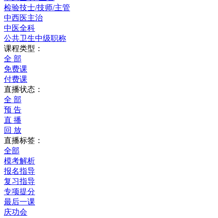
检验技士/技师/主管
中西医主治
中医全科
公共卫生中级职称
课程类型：
全 部
免费课
付费课
直播状态：
全 部
预 告
直 播
回 放
直播标签：
全部
模考解析
报名指导
复习指导
专项提分
最后一课
庆功会