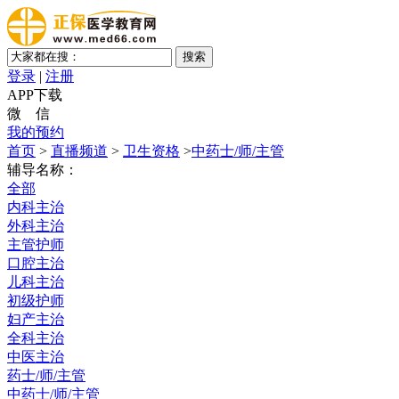
登录
|
注册
APP下载
微 信
我的预约
首页
>
直播频道
>
卫生资格
>
中药士/师/主管
辅导名称：
全部
内科主治
外科主治
主管护师
口腔主治
儿科主治
初级护师
妇产主治
全科主治
中医主治
药士/师/主管
中药士/师/主管