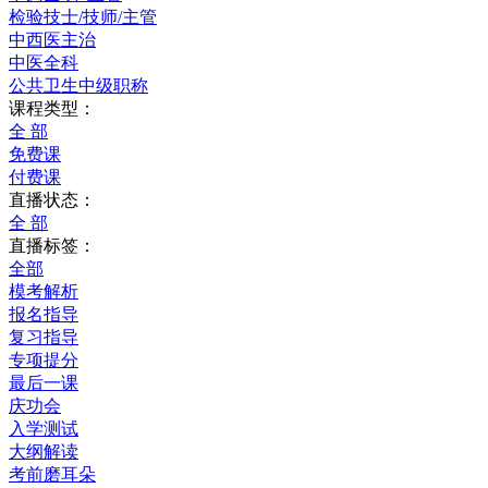
检验技士/技师/主管
中西医主治
中医全科
公共卫生中级职称
课程类型：
全 部
免费课
付费课
直播状态：
全 部
直播标签：
全部
模考解析
报名指导
复习指导
专项提分
最后一课
庆功会
入学测试
大纲解读
考前磨耳朵