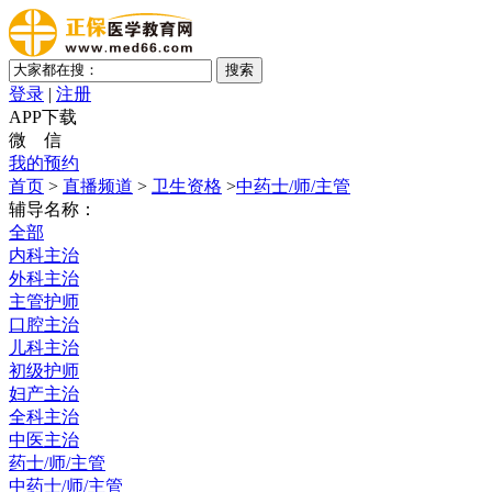
登录
|
注册
APP下载
微 信
我的预约
首页
>
直播频道
>
卫生资格
>
中药士/师/主管
辅导名称：
全部
内科主治
外科主治
主管护师
口腔主治
儿科主治
初级护师
妇产主治
全科主治
中医主治
药士/师/主管
中药士/师/主管