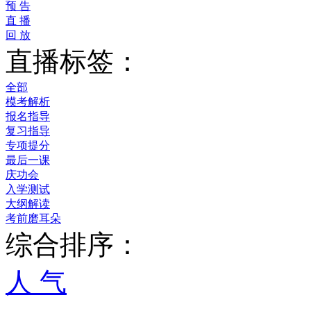
预 告
直 播
回 放
直播标签：
全部
模考解析
报名指导
复习指导
专项提分
最后一课
庆功会
入学测试
大纲解读
考前磨耳朵
综合排序：
人 气