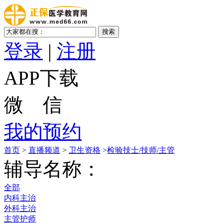
登录
|
注册
APP下载
微 信
我的预约
首页
>
直播频道
>
卫生资格
>
检验技士/技师/主管
辅导名称：
全部
内科主治
外科主治
主管护师