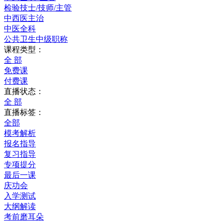
检验技士/技师/主管
中西医主治
中医全科
公共卫生中级职称
课程类型：
全 部
免费课
付费课
直播状态：
全 部
直播标签：
全部
模考解析
报名指导
复习指导
专项提分
最后一课
庆功会
入学测试
大纲解读
考前磨耳朵