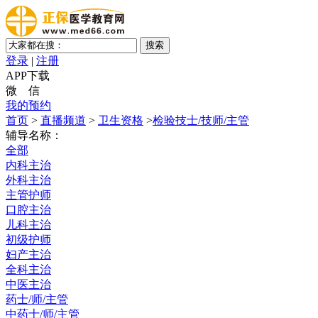
登录
|
注册
APP下载
微 信
我的预约
首页
>
直播频道
>
卫生资格
>
检验技士/技师/主管
辅导名称：
全部
内科主治
外科主治
主管护师
口腔主治
儿科主治
初级护师
妇产主治
全科主治
中医主治
药士/师/主管
中药士/师/主管