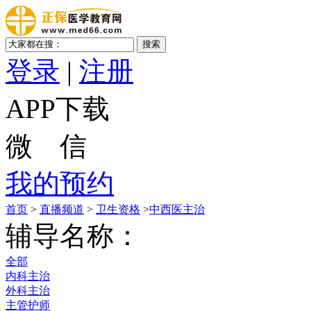
登录
|
注册
APP下载
微 信
我的预约
首页
>
直播频道
>
卫生资格
>
中西医主治
辅导名称：
全部
内科主治
外科主治
主管护师