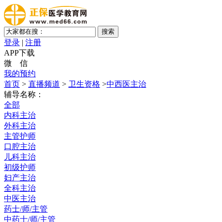
登录
|
注册
APP下载
微 信
我的预约
首页
>
直播频道
>
卫生资格
>
中西医主治
辅导名称：
全部
内科主治
外科主治
主管护师
口腔主治
儿科主治
初级护师
妇产主治
全科主治
中医主治
药士/师/主管
中药士/师/主管