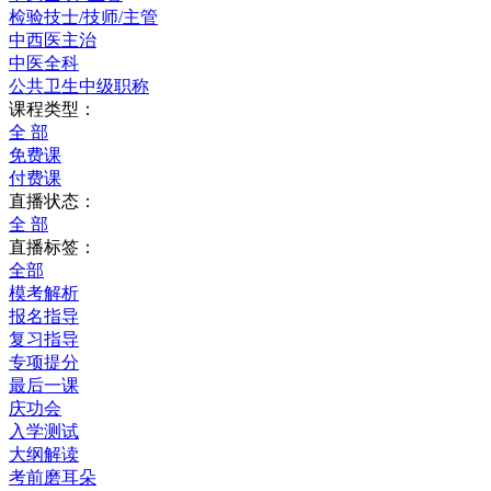
检验技士/技师/主管
中西医主治
中医全科
公共卫生中级职称
课程类型：
全 部
免费课
付费课
直播状态：
全 部
直播标签：
全部
模考解析
报名指导
复习指导
专项提分
最后一课
庆功会
入学测试
大纲解读
考前磨耳朵