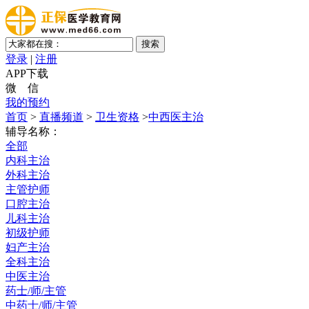
登录
|
注册
APP下载
微 信
我的预约
首页
>
直播频道
>
卫生资格
>
中西医主治
辅导名称：
全部
内科主治
外科主治
主管护师
口腔主治
儿科主治
初级护师
妇产主治
全科主治
中医主治
药士/师/主管
中药士/师/主管