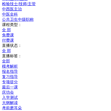
检验技士/技师/主管
中西医主治
中医全科
公共卫生中级职称
课程类型：
全 部
免费课
付费课
直播状态：
全 部
直播标签：
全部
模考解析
报名指导
复习指导
专项提分
最后一课
庆功会
入学测试
大纲解读
考前磨耳朵