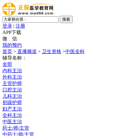
登录
|
注册
APP下载
微 信
我的预约
首页
>
直播频道
>
卫生资格
>
中医全科
辅导名称：
全部
内科主治
外科主治
主管护师
口腔主治
儿科主治
初级护师
妇产主治
全科主治
中医主治
药士/师/主管
中药士/师/主管