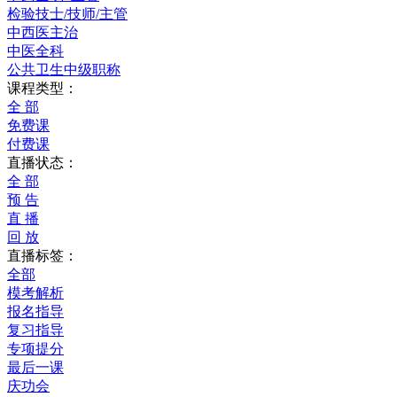
检验技士/技师/主管
中西医主治
中医全科
公共卫生中级职称
课程类型：
全 部
免费课
付费课
直播状态：
全 部
预 告
直 播
回 放
直播标签：
全部
模考解析
报名指导
复习指导
专项提分
最后一课
庆功会