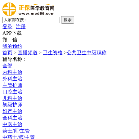
登录
|
注册
APP下载
微 信
我的预约
首页
>
直播频道
>
卫生资格
>
公共卫生中级职称
辅导名称：
全部
内科主治
外科主治
主管护师
口腔主治
儿科主治
初级护师
妇产主治
全科主治
中医主治
药士/师/主管
中药士/师/主管