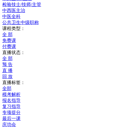
检验技士/技师/主管
中西医主治
中医全科
公共卫生中级职称
课程类型：
全 部
免费课
付费课
直播状态：
全 部
预 告
直 播
回 放
直播标签：
全部
模考解析
报名指导
复习指导
专项提分
最后一课
庆功会