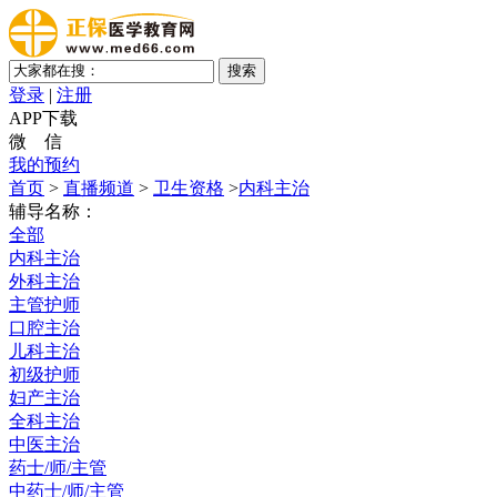
登录
|
注册
APP下载
微 信
我的预约
首页
>
直播频道
>
卫生资格
>
内科主治
辅导名称：
全部
内科主治
外科主治
主管护师
口腔主治
儿科主治
初级护师
妇产主治
全科主治
中医主治
药士/师/主管
中药士/师/主管