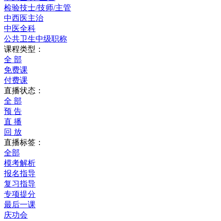
检验技士/技师/主管
中西医主治
中医全科
公共卫生中级职称
课程类型：
全 部
免费课
付费课
直播状态：
全 部
预 告
直 播
回 放
直播标签：
全部
模考解析
报名指导
复习指导
专项提分
最后一课
庆功会