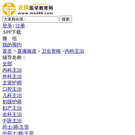
登录
|
注册
APP下载
微 信
我的预约
首页
>
直播频道
>
卫生资格
>
内科主治
辅导名称：
全部
内科主治
外科主治
主管护师
口腔主治
儿科主治
初级护师
妇产主治
全科主治
中医主治
药士/师/主管
中药士/师/主管