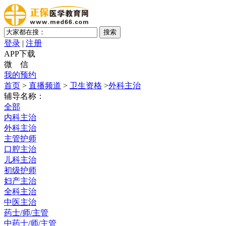
登录
|
注册
APP下载
微 信
我的预约
首页
>
直播频道
>
卫生资格
>
外科主治
辅导名称：
全部
内科主治
外科主治
主管护师
口腔主治
儿科主治
初级护师
妇产主治
全科主治
中医主治
药士/师/主管
中药士/师/主管