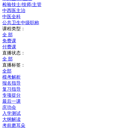
检验技士/技师/主管
中西医主治
中医全科
公共卫生中级职称
课程类型：
全 部
免费课
付费课
直播状态：
全 部
直播标签：
全部
模考解析
报名指导
复习指导
专项提分
最后一课
庆功会
入学测试
大纲解读
考前磨耳朵