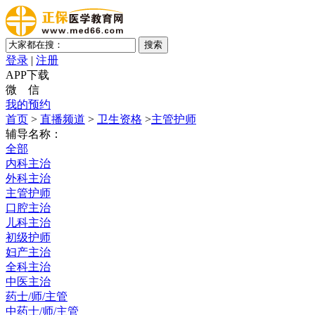
登录
|
注册
APP下载
微 信
我的预约
首页
>
直播频道
>
卫生资格
>
主管护师
辅导名称：
全部
内科主治
外科主治
主管护师
口腔主治
儿科主治
初级护师
妇产主治
全科主治
中医主治
药士/师/主管
中药士/师/主管