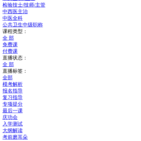
检验技士/技师/主管
中西医主治
中医全科
公共卫生中级职称
课程类型：
全 部
免费课
付费课
直播状态：
全 部
直播标签：
全部
模考解析
报名指导
复习指导
专项提分
最后一课
庆功会
入学测试
大纲解读
考前磨耳朵