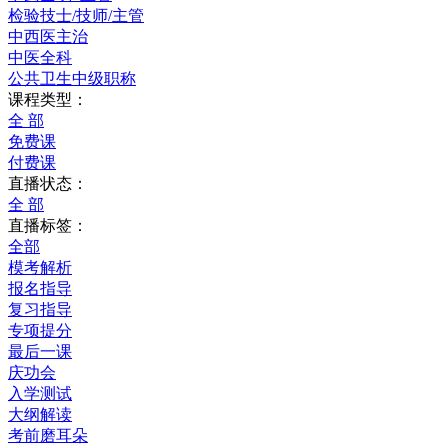
检验技士/技师/主管
中西医主治
中医全科
公共卫生中级职称
课程类型：
全 部
免费课
付费课
直播状态：
全 部
直播标签：
全部
模考解析
报名指导
复习指导
专项提分
最后一课
庆功会
入学测试
大纲解读
考前磨耳朵