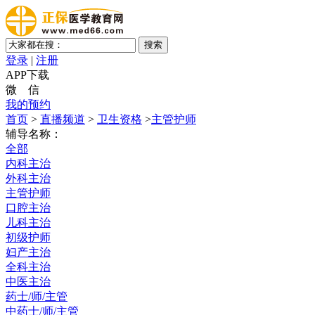
登录
|
注册
APP下载
微 信
我的预约
首页
>
直播频道
>
卫生资格
>
主管护师
辅导名称：
全部
内科主治
外科主治
主管护师
口腔主治
儿科主治
初级护师
妇产主治
全科主治
中医主治
药士/师/主管
中药士/师/主管