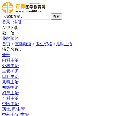
登录
|
注册
APP下载
微 信
我的预约
首页
>
直播频道
>
卫生资格
>
儿科主治
辅导名称：
全部
内科主治
外科主治
主管护师
口腔主治
儿科主治
初级护师
妇产主治
全科主治
中医主治
药士/师/主管
中药士/师/主管