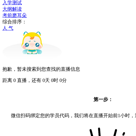
入学测试
大纲解读
考前磨耳朵
综合排序：
人 气
抱歉，暂未搜索到您查找的直播信息
距离
0
直播，还有
0
天
0
时
0
分
第一步：
微信扫码绑定您的学员代码，我们将在直播开始前1小时，