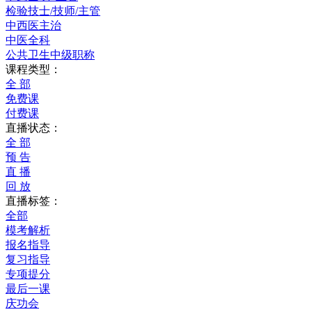
检验技士/技师/主管
中西医主治
中医全科
公共卫生中级职称
课程类型：
全 部
免费课
付费课
直播状态：
全 部
预 告
直 播
回 放
直播标签：
全部
模考解析
报名指导
复习指导
专项提分
最后一课
庆功会