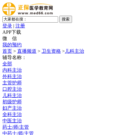
登录
|
注册
APP下载
微 信
我的预约
首页
>
直播频道
>
卫生资格
>
儿科主治
辅导名称：
全部
内科主治
外科主治
主管护师
口腔主治
儿科主治
初级护师
妇产主治
全科主治
中医主治
药士/师/主管
中药士/师/主管