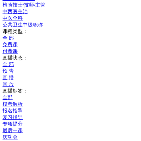
检验技士/技师/主管
中西医主治
中医全科
公共卫生中级职称
课程类型：
全 部
免费课
付费课
直播状态：
全 部
预 告
直 播
回 放
直播标签：
全部
模考解析
报名指导
复习指导
专项提分
最后一课
庆功会