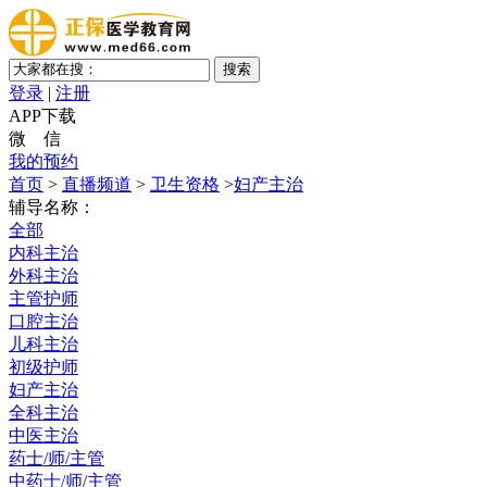
登录
|
注册
APP下载
微 信
我的预约
首页
>
直播频道
>
卫生资格
>
妇产主治
辅导名称：
全部
内科主治
外科主治
主管护师
口腔主治
儿科主治
初级护师
妇产主治
全科主治
中医主治
药士/师/主管
中药士/师/主管