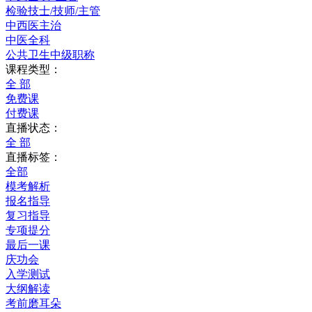
检验技士/技师/主管
中西医主治
中医全科
公共卫生中级职称
课程类型：
全 部
免费课
付费课
直播状态：
全 部
直播标签：
全部
模考解析
报名指导
复习指导
专项提分
最后一课
庆功会
入学测试
大纲解读
考前磨耳朵