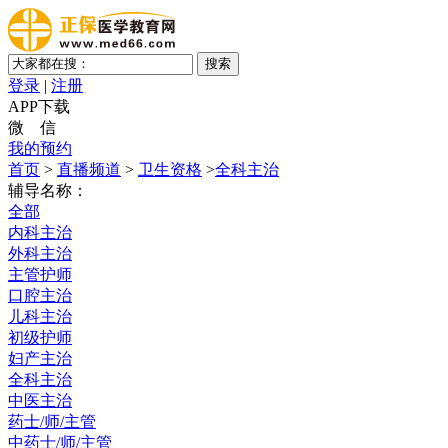
登录
|
注册
APP下载
微 信
我的预约
首页
>
直播频道
>
卫生资格
>
全科主治
辅导名称：
全部
内科主治
外科主治
主管护师
口腔主治
儿科主治
初级护师
妇产主治
全科主治
中医主治
药士/师/主管
中药士/师/主管