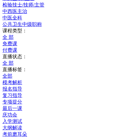
检验技士/技师/主管
中西医主治
中医全科
公共卫生中级职称
课程类型：
全 部
免费课
付费课
直播状态：
全 部
直播标签：
全部
模考解析
报名指导
复习指导
专项提分
最后一课
庆功会
入学测试
大纲解读
考前磨耳朵